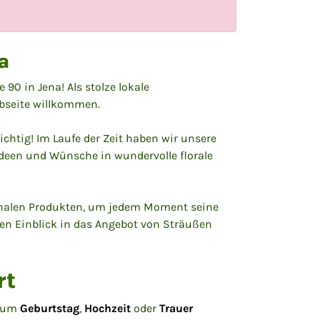
a
ße 90
in Jena! Als stolze lokale
ebseite willkommen.
chtig! Im Laufe der Zeit haben wir unsere
 Ideen und Wünsche in wundervolle florale
isonalen Produkten, um jedem Moment seine
nen Einblick in das Angebot von Sträußen
rt
 zum
Geburtstag
,
Hochzeit
oder
Trauer